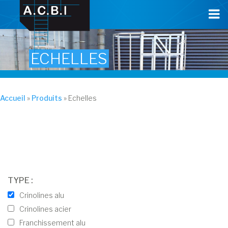
Cookies management panel
ECHELLES
Accueil
»
Produits
»
Echelles
TYPE :
Crinolines alu
Crinolines acier
Franchissement alu