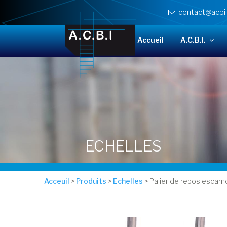
Cookies management panel
contact@acbi
Accueil
A.C.B.I.
ECHELLES
Acceuil
>
Produits
>
Echelles
> Palier de repos escam