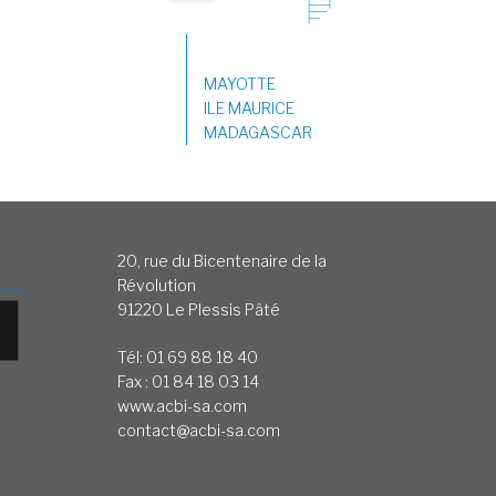
MAYOTTE
ILE MAURICE
MADAGASCAR
20, rue du Bicentenaire de la
Révolution
91220 Le Plessis Pâté
Tél: 01 69 88 18 40
Fax : 01 84 18 03 14
www.acbi-sa.com
contact@acbi-sa.com