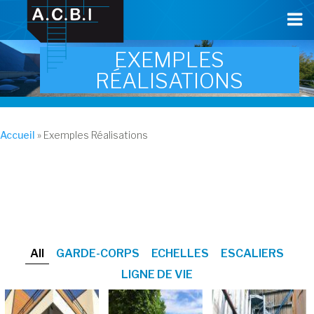
Cookies management panel
EXEMPLES
RÉALISATIONS
Accueil
»
Exemples Réalisations
All
GARDE-CORPS
ECHELLES
ESCALIERS
LIGNE DE VIE