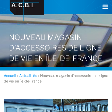
Cookies management panel
NOUVEAU MAGASIN
D’ACCESSOIRES DE LIGNE
DE VIE EN ÎLE-DE-FRANCE
Accueil
»
Actualités
»
Nouveau magasin d’accessoires de ligne
de vie en Île-de-France