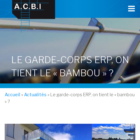
Cookies management panel
LE GARDE-CORPS ERP, ON
TIENT LE « BAMBOU » ?
Accueil
»
Actualités
»
Le garde-corps ERP, on tient le « bambou
» ?