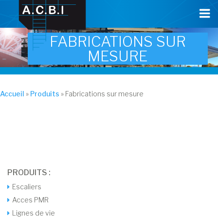
Cookies management panel
FABRICATIONS SUR
MESURE
Accueil
»
Produits
»
Fabrications sur mesure
PRODUITS :
Escaliers
Acces PMR
Lignes de vie