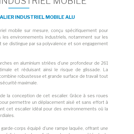
 INDUSTRIEL MOBILE
CALIER INDUSTRIEL MOBILE ALU
triel mobile sur mesure, conçu spécifiquement pour
 les environnements industriels, notamment sur les
it se distingue par sa polyvalence et son engagement
rches en aluminium striées d’une profondeur de 261
male et réduisant ainsi le risque de glissade. La
ombine robustesse et grande surface de travail tout
 sécurité maximale.
e la conception de cet escalier. Grâce à ses roues
ré pour permettre un déplacement aisé et sans effort à
dant cet escalier idéal pour des environnements où la
ordiales.
n garde-corps équipé d’une rampe laquée, offrant une