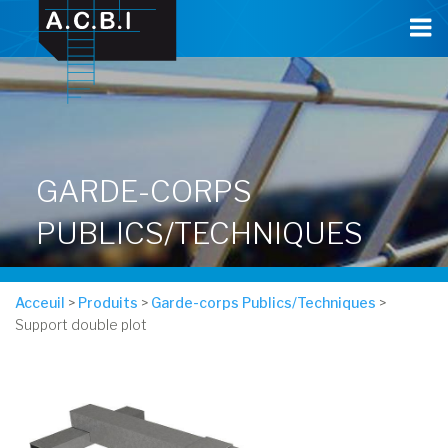
Cookies management panel
GARDE-CORPS
PUBLICS/TECHNIQUES
Acceuil
>
Produits
>
Garde-corps Publics/Techniques
>
Support double plot