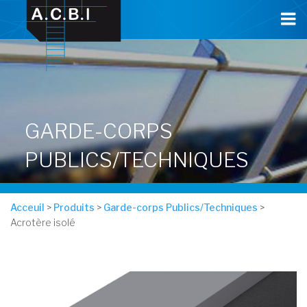
Cookies management panel
GARDE-CORPS
PUBLICS/TECHNIQUES
Acceuil
>
Produits
>
Garde-corps Publics/Techniques
>
Acrotère isolé