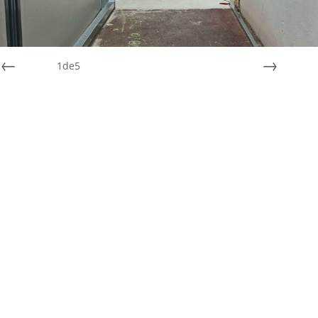
1
de
5
Préc
Suiv.
CHANTIER PRÉAU BÂTIMENT
MODULAIRE
La rentrée est finie, octobre est entamé et l’automne arrive avec
la pluie. Dans cette école primaire situé dans le 92 c’est le branle-
bas de combat. De nouvelles classes ont fait leur apparition dans
des structures modulaires situées en face du bâtiment principal.
Problème : Cette espace de circulation n’est pas protégé des
intempéries. ACBI a donc conçu, réalisé et posé un préau en
ossature métallique (galvanisé à chaud) de 30 mètres de longueur
sur 1.60 mètre de large. Les portiques fixés sur la dalle béton sont
assemblés par une structure supportant la toiture en
polycarbonate translucide. La particularité de cette dernière réside