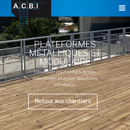
Cookies management panel
PLATEFORMES
MÉTALLIQUES ET
MODULAIRE
Découvrez les chantiers de nos
plateformes et autres structures
métalliques
Retour aux chantiers