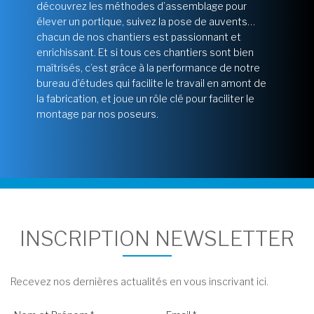
découvrez les méthodes d’assemblage pour
élever un portique, suivez la pose de auvents…
chacun de nos chantiers est passionnant et
enrichissant. Et si tous ces chantiers sont bien
maîtrisés, c’est grâce à la performance de notre
bureau d’études qui facilite le travail en amont de
la fabrication, et joue un rôle clé pour faciliter le
montage par nos poseurs.
INSCRIPTION NEWSLETTER
Recevez nos dernières actualités en vous inscrivant ici.