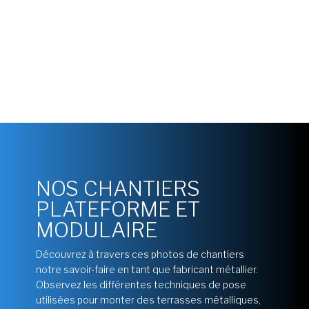
dans le fait que les descentes d’eau sont intégrées aux poteaux,
venant alimenter un caniveau sous la dalle. Certaines parties de la
toiture restent ajourées pour permettre l’arrosage des futurs
plants de végétation.
NOS CHANTIERS
PLATEFORME ET
MODULAIRE
Découvrez à travers ces photos de chantiers
notre savoir-faire en tant que fabricant métallier.
Observez les différentes techniques de pose
utilisées pour monter des terrasses métalliques,