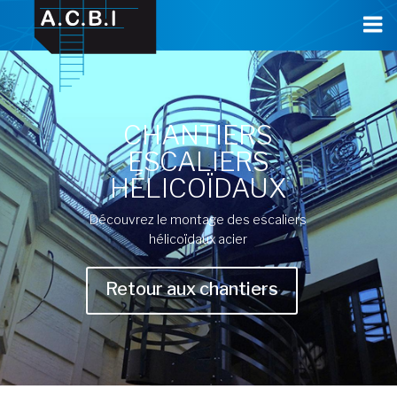
Cookies management panel
CHANTIERS
ESCALIERS
HÉLICOÏDAUX
Découvrez le montage des escaliers
hélicoïdaux acier
Retour aux chantiers