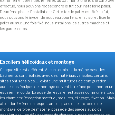
extrêmement près des fenêtres du bâtiment). Une fois le calibrage
effectué, nous pouvons redescendre le fut pour installer le palier.
Deuxième phase, l’installation : Cette fois le palier est fixé au fut,
nous pouvons l’élinguer de nouveau pour l’encrer au sol et fixer le
palier au mur. Une fois fixé, nous installons les autres marches et
les garde-corps.
Escaliers hélicoïdaux et montage
Chaque site est différent: Aucun terrain n’a la même base, les
bâtiments sont réalisés avec des matériaux variables, certains
sites sont sensibles…il existe une multitudes de configuration
auquel nos équipes de montage doivent faire face pour monter un
escalier hélicoïdal. La pose de l’escalier est assez commune à tous
les chantiers: Réception matériel, mesures, élingage, fixation…Mais
attention ! Même en respectant les plans et le protocole de
montage, ce type de matériel possède des pièces au poids
conséquent. Les déplacement de charges lourdes exposent les