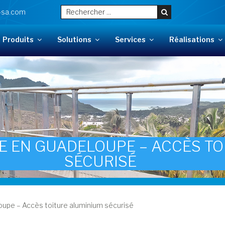
-sa.com
Produits
Solutions
Services
Réalisations
NE EN GUADELOUPE – ACCÈS T
SÉCURISÉ
loupe – Accès toiture aluminium sécurisé